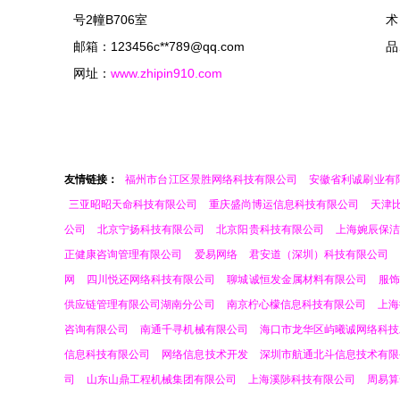
号2幢B706室
术
邮箱：123456c**
789@qq.com
品
网址：
www.zhipin910.com
友情链接：
福州市台江区景胜网络科技有限公司
安徽省利诚刷业有
三亚昭昭天命科技有限公司
重庆盛尚博运信息科技有限公司
天津
公司
北京宁扬科技有限公司
北京阳贵科技有限公司
上海婉辰保洁
正健康咨询管理有限公司
爱易网络
君安道（深圳）科技有限公司
网
四川悦还网络科技有限公司
聊城诚恒发金属材料有限公司
服饰
供应链管理有限公司湖南分公司
南京柠心檬信息科技有限公司
上海
咨询有限公司
南通千寻机械有限公司
海口市龙华区屿曦诚网络科技
信息科技有限公司
网络信息技术开发
深圳市航通北斗信息技术有限
司
山东山鼎工程机械集团有限公司
上海溪陟科技有限公司
周易算