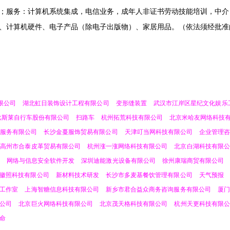
；服务：计算机系统集成，电信业务，成年人非证书劳动技能培训，中介
、计算机硬件、电子产品（除电子出版物）、家居用品。（依法须经批准
限公司
湖北虹日装饰设计工程有限公司
变形缝装置
武汉市江岸区星纪文化娱乐
比斯莱自行车股份有限公司
扫路车
杭州拓荒科技有限公司
北京米哈友网络科技
服务有限公司
长沙金蔓服饰贸易有限公司
天津叮当网科技有限公司
企业管理
高州市合泰皮革贸易有限公司
杭州涨一涨网络科技有限公司
北京白湖科技有限公
网络与信息安全软件开发
深圳迪能激光设备有限公司
徐州康瑞商贸有限公司
徽照科技有限公司
新材料技术研发
长沙市多麦基餐饮管理有限公司
天气预报
工作室
上海智糖信息科技有限公司
新乡市君合益众商务咨询服务有限公司
厦门
公司
北京巨火网络科技有限公司
北京茂天格科技有限公司
杭州天更科技有限公
命