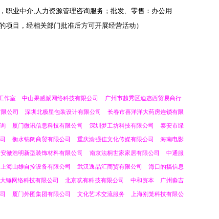
，职业中介,人力资源管理咨询服务；批发、零售：办公用
的项目，经相关部门批准后方可开展经营活动）
工作室
中山果感派网络科技有限公司
广州市越秀区迪迤西贸易商行
有限公司
深圳北极星包装设计有限公司
长春市喜洋洋大药房连锁有限
咨询
厦门微讯信息科技有限公司
深圳梦工坊科技有限公司
泰安市绿
司
衡水锦阔商贸有限公司
重庆渝强佳文化传媒有限公司
海南电影
安徽浩明新型装饰材料有限公司
南京法桐世家家居有限公司
中通服
上海山雄自控设备有限公司
武汉逸品汇商贸有限公司
海口的搞信息
大锤网络科技有限公司
北京忒有科技有限公司
中和资本
广州淼吉
司
厦门外图集团有限公司
文化艺术交流服务
上海别笼科技有限公