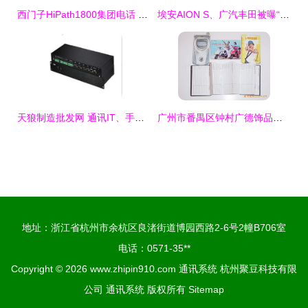
西门子HiPath1800集团电话 企业通信的专业之选，广州宽网信息为您呈献
埃安AION S、广汽丰田被曝“锁电” 暗箱操作背后成本考量埋隐患
天狼制造批发网 通讯IT、手机配件与工业紧固件的B2B采购新选择
广州市番禺区钟村广德饰品厂通讯录、产品列表与监控设备介绍
地址：浙江省杭州市余杭区良渚街道博园西路2-6号2幢B706室
电话：0571-35**
Copyright © 2026
www.zhipin910.com
通讯系统
杭州聚豆科技有限
公司
通讯系统
版权所有
Sitemap